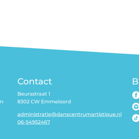
begeleider
-
Rij
4:
Stoel
8
aantal
Contact
B
Beursstraat 1
en
8302 CW Emmeloord
administratie@danscentrumartistique.nl
t
06-54952467