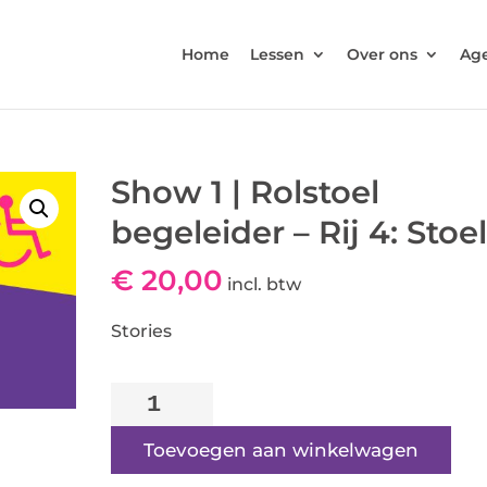
Home
Lessen
Over ons
Ag
Show 1 | Rolstoel
begeleider – Rij 4: Stoel
€
20,00
incl. btw
Stories
Show
1
|
Toevoegen aan winkelwagen
Rolstoel