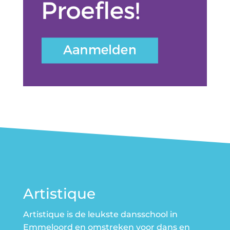
Artistique
Artistique is de leukste dansschool in
Emmeloord en omstreken voor dans en