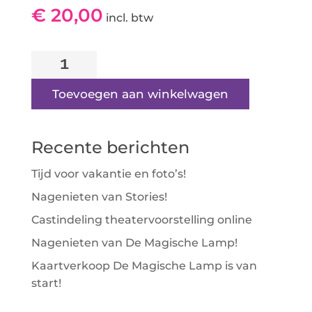
€
20,00
incl. btw
Show
5
|
Toevoegen aan winkelwagen
Rolstoelplek
-
Recente berichten
Rij
4:
Tijd voor vakantie en foto’s!
Stoel
Nagenieten van Stories!
6
aantal
Castindeling theatervoorstelling online
Nagenieten van De Magische Lamp!
Kaartverkoop De Magische Lamp is van
start!