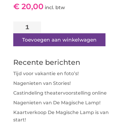
€
20,00
incl. btw
Show
4
|
Toevoegen aan winkelwagen
Rolstoelplek
-
Recente berichten
Rij
4:
Tijd voor vakantie en foto’s!
Stoel
Nagenieten van Stories!
6
aantal
Castindeling theatervoorstelling online
Nagenieten van De Magische Lamp!
Kaartverkoop De Magische Lamp is van
start!