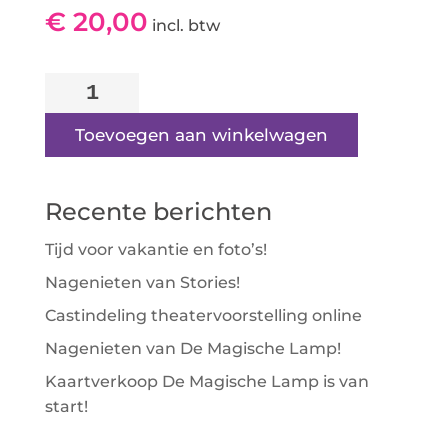
€
20,00
incl. btw
Show
3
|
Toevoegen aan winkelwagen
Rolstoelplek
-
Recente berichten
Rij
5:
Tijd voor vakantie en foto’s!
Stoel
Nagenieten van Stories!
2
aantal
Castindeling theatervoorstelling online
Nagenieten van De Magische Lamp!
Kaartverkoop De Magische Lamp is van
start!