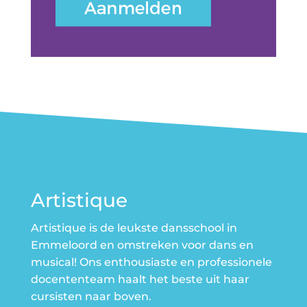
Artistique
Artistique is de leukste dansschool in
Emmeloord en omstreken voor dans en
musical! Ons enthousiaste en professionele
docententeam haalt het beste uit haar
cursisten naar boven.