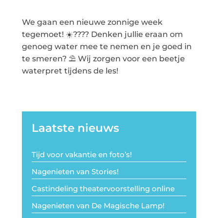
We gaan een nieuwe zonnige week
tegemoet!
☀️
????
Denken jullie eraan om
genoeg water mee te nemen en je goed in
te smeren?
⛱
Wij zorgen voor een beetje
waterpret tijdens de les!
Laatste nieuws
Tijd voor vakantie en foto’s!
Nagenieten van Stories!
Castindeling theatervoorstelling online
Nagenieten van De Magische Lamp!