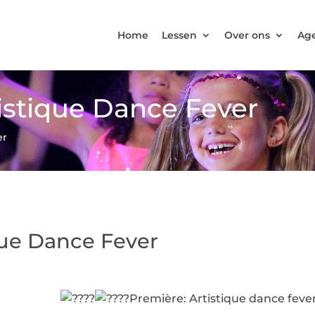
Home
Lessen
Over ons
Ag
tistique Dance Fever
er
ique Dance Fever
Première: Artistique dance feve