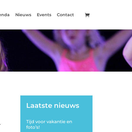
enda
Nieuws
Events
Contact
Laatste nieuws
Tijd voor vakantie en
r
foto’s!