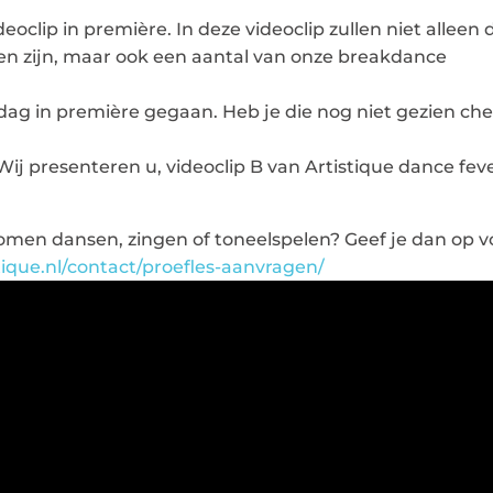
oclip in première. In deze videoclip zullen niet alleen 
ien zijn, maar ook een aantal van onze breakdance
dag in première gegaan. Heb je die nog niet gezien ch
ij presenteren u, videoclip B van Artistique dance feve
e komen dansen, zingen of toneelspelen? Geef je dan op v
ique.nl/contact/proefles-aanvragen/