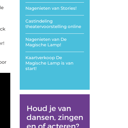
de
Nagenieten van Stories!
Castindeling
theatervoorstelling online
eck
Nagenieten van De
r!
Magische Lamp!
Kaartverkoop De
oor
Magische Lamp is van
start!