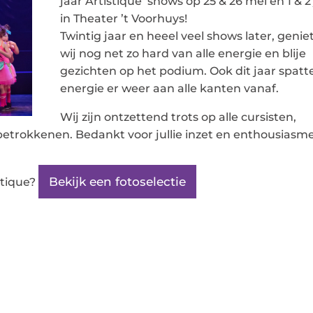
jaar Artistique’ shows op 25 & 26 mei en 1 & 2
in Theater ’t Voorhuys!
Twintig jaar en heeel veel shows later, genie
wij nog net zo hard van alle energie en blije
gezichten op het podium. Ook dit jaar spatt
energie er weer aan alle kanten vanaf.
Wij zijn ontzettend trots op alle cursisten,
betrokkenen. Bedankt voor jullie inzet en enthousiasme
Bekijk een fotoselectie
stique?