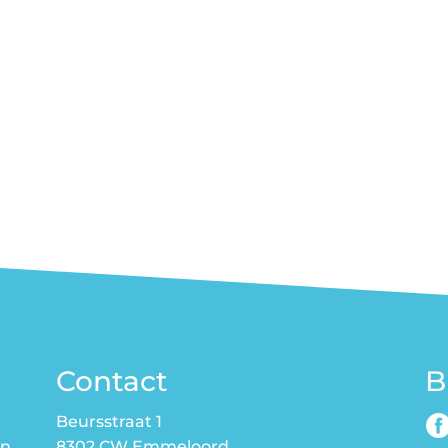
Contact
B
Beursstraat 1
en
8302 CW Emmeloord