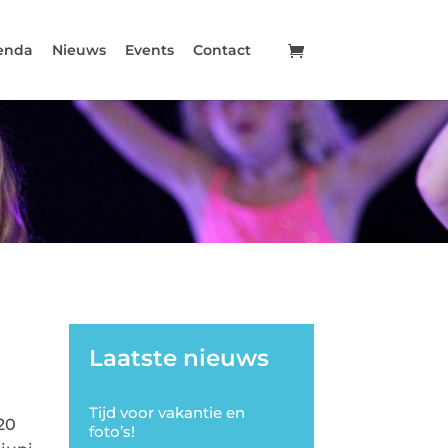
enda
Nieuws
Events
Contact
Laatste nieuws
Tijd voor vakantie en
20
foto’s!