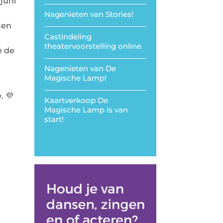
 juni
Nagenieten van Stories!
ten
Castindeling
theatervoorstelling online
e de
Nagenieten van De
Magische Lamp!
. 💜
Kaartverkoop De
Magische Lamp is van
start!