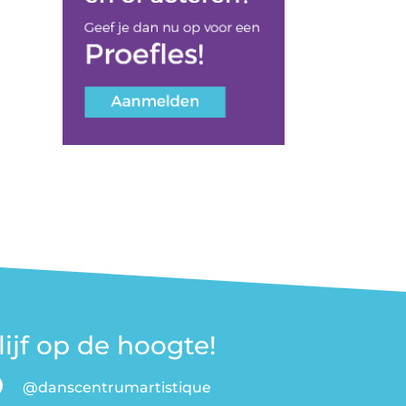
lijf op de hoogte!
@danscentrumartistique