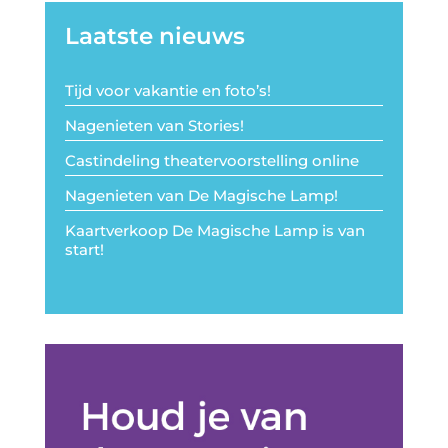
Laatste nieuws
Tijd voor vakantie en foto’s!
Nagenieten van Stories!
Castindeling theatervoorstelling online
Nagenieten van De Magische Lamp!
Kaartverkoop De Magische Lamp is van
start!