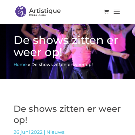
De shows zitten er
weer op!
Home
»
De shows zitten er weer op!
De shows zitten er weer
op!
26 juni 2022
|
Nieuws