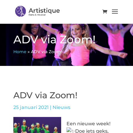
ADV via Zoom!
Home
»
ADV via Zoom!
ADV via Zoom!
25 januari 2021
|
Nieuws
Een nieuwe week!
Doe iets geks,