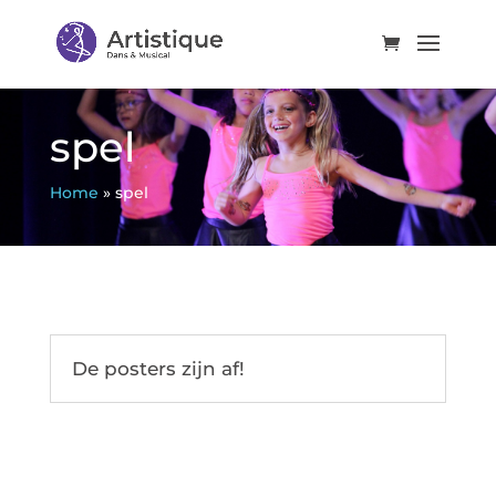
spel
Home
»
spel
De posters zijn af!