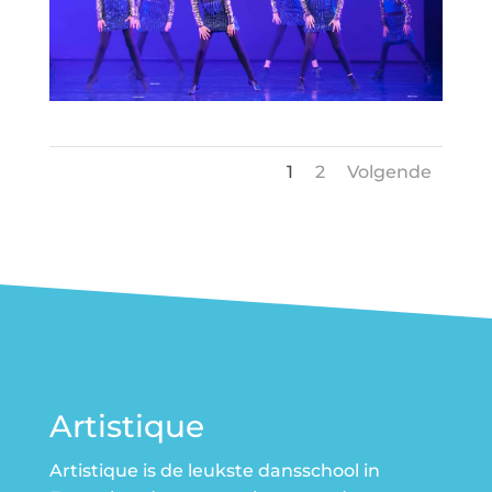
1
2
Volgende
Artistique
Artistique is de leukste dansschool in